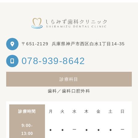
〒651-2129
兵庫県神戸市西区白水1丁目14-35
078-939-8642
診療科目
歯科／歯科口腔外科
診療時間
月
火
水
木
金
土
日
9:00-
●
●
ー
●
●
●
ー
13:00