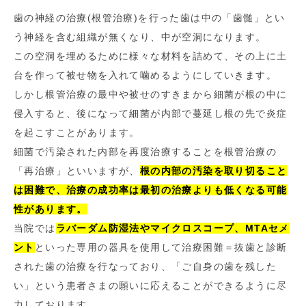
歯の神経の治療(根管治療)を行った歯は中の「歯髄」とい
う神経を含む組織が無くなり、中が空洞になります。
この空洞を埋めるために様々な材料を詰めて、その上に土
台を作って被せ物を入れて噛めるようにしていきます。
しかし根管治療の最中や被せのすきまから細菌が根の中に
侵入すると、後になって細菌が内部で蔓延し根の先で炎症
を起こすことがあります。
細菌で汚染された内部を再度治療することを根管治療の
「再治療」といいますが、
根の内部の汚染を取り切ること
は困難で、治療の成功率は最初の治療よりも低くなる可能
性があります。
当院では
ラバーダム防湿法やマイクロスコープ、MTAセメ
ント
といった専用の器具を使用して治療困難＝抜歯と診断
された歯の治療を行なっており、「ご自身の歯を残した
い」という患者さまの願いに応えることができるように尽
力しております。